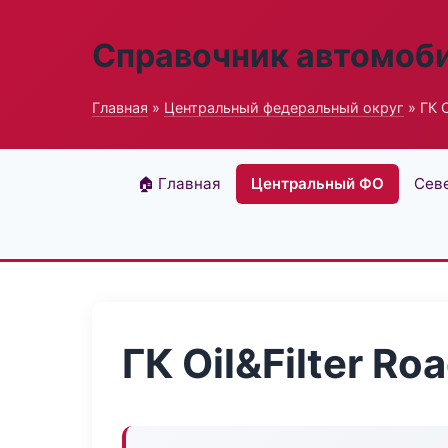
Справочник автомоб
Главная
»
Центральный федеральный округ
» ГК O
🏠 Главная
Центральный ФО
Сев
ГК Oil&Filter Ro