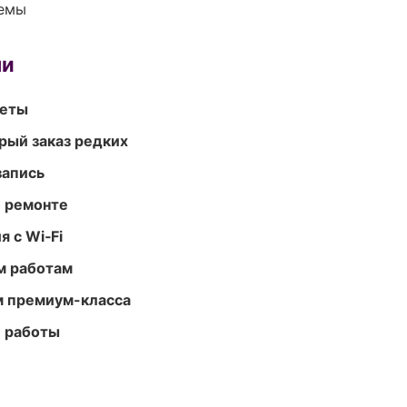
темы
ми
меты
рый заказ редких
запись
и ремонте
 с Wi‑Fi
м работам
м премиум-класса
е работы