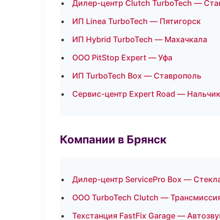
Дилер-центр Clutch TurboTech — Ст
ИП Linea TurboTech — Пятигорск
ИП Hybrid TurboTech — Махачкала
ООО PitStop Expert — Уфа
ИП TurboTech Box — Ставрополь
Сервис-центр Expert Road — Нальчи
Компании в Брянск
Дилер-центр ServicePro Box — Стекла
ООО TurboTech Clutch — Трансмиссия
Техстанция FastFix Garage — Автозв