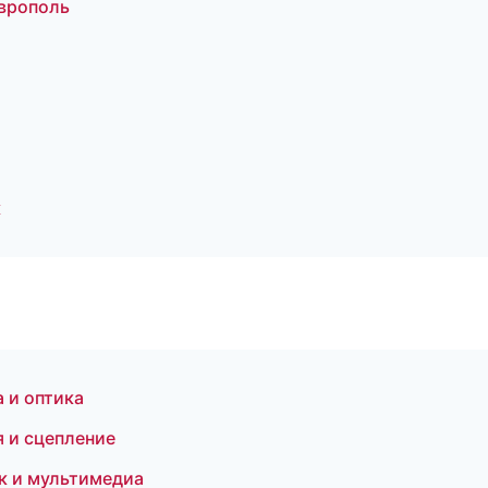
аврополь
к
 и оптика
 и сцепление
ук и мультимедиа