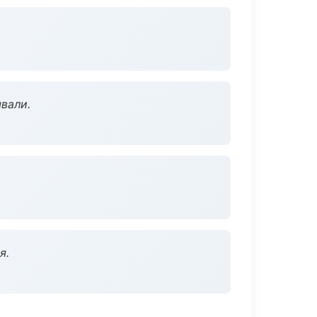
вали.
я.