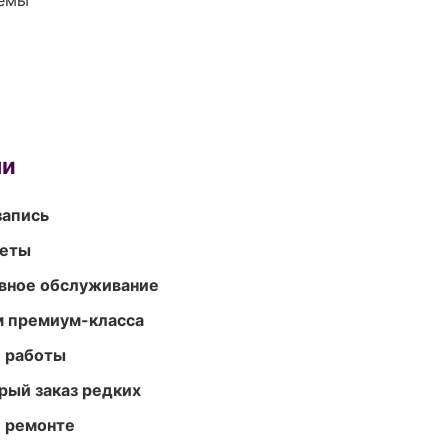
темы
ми
запись
меты
вное обслуживание
м премиум-класса
е работы
рый заказ редких
и ремонте