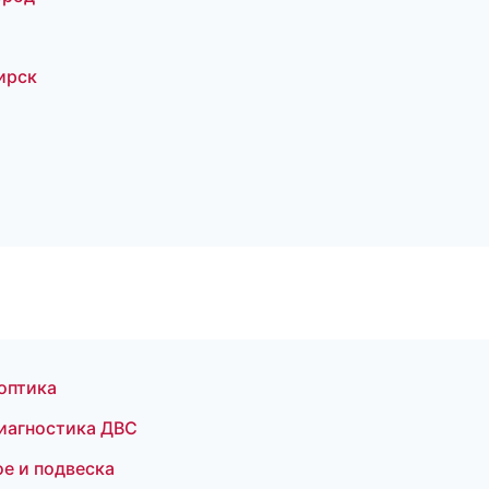
ирск
 оптика
иагностика ДВС
ое и подвеска