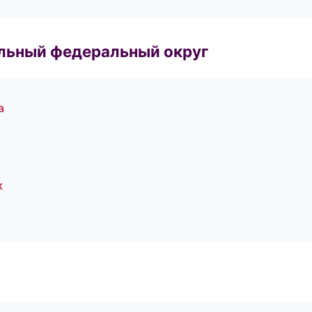
альный федеральный округ
а
к