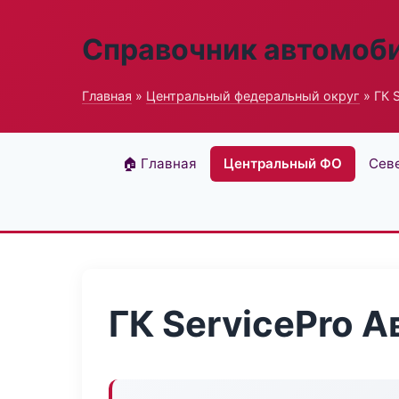
Справочник автомоб
Главная
»
Центральный федеральный округ
» ГК 
🏠 Главная
Центральный ФО
Сев
ГК ServicePro 