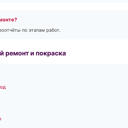
монте?
еоотчёты по этапам работ.
й ремонт и покраска
род
о