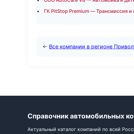
ООО AutoCare V8 — Автомойка и дет
ГК PitStop Premium — Трансмиссия и
←
Все компании в регионе Приво
Справочник автомобильных к
Актуальный каталог компаний по всей Рос