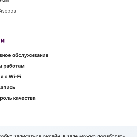
темы
йзеров
ми
вное обслуживание
м работам
 с Wi‑Fi
запись
роль качества
обно записаться онлайн, в зале можно поработать.