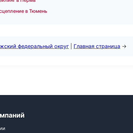
ейлинг в Пермь
 сцепление в Тюмень
лжский федеральный округ
|
Главная страница
→
омпаний
сии