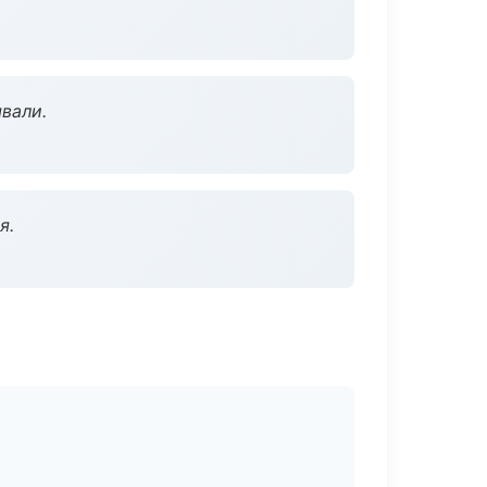
вали.
я.