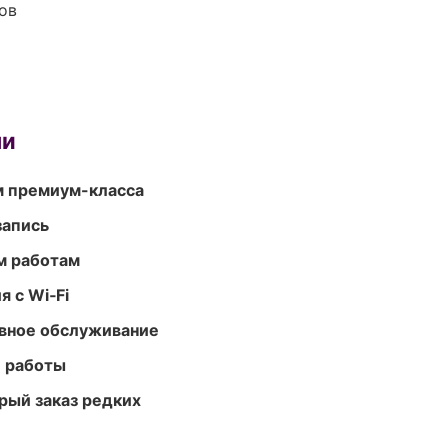
ов
ми
м премиум-класса
запись
м работам
 с Wi‑Fi
вное обслуживание
е работы
рый заказ редких