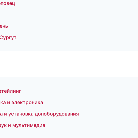
еповец
ень
 Сургут
етейлинг
ика и электроника
жа и установка допоборудования
вук и мультимедиа