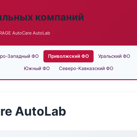
ильных компаний
RAGE AutoCare AutoLab
ро-Западный ФО
Приволжский ФО
Уральский ФО
Южный ФО
Северо-Кавказский ФО
re AutoLab