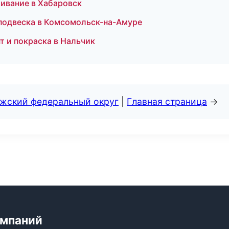
живание в Хабаровск
 подвеска в Комсомольск-на-Амуре
т и покраска в Нальчик
лжский федеральный округ
|
Главная страница
→
омпаний