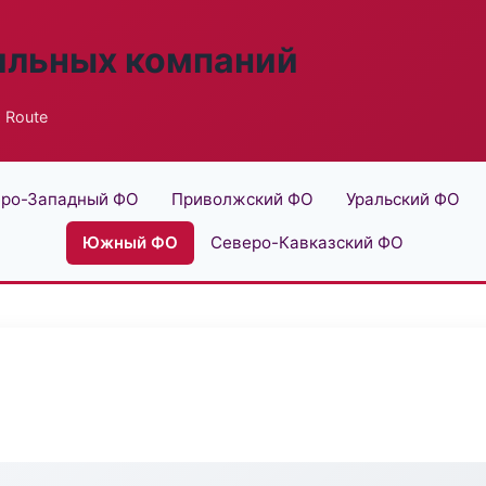
ильных компаний
x Route
ро-Западный ФО
Приволжский ФО
Уральский ФО
Южный ФО
Северо-Кавказский ФО