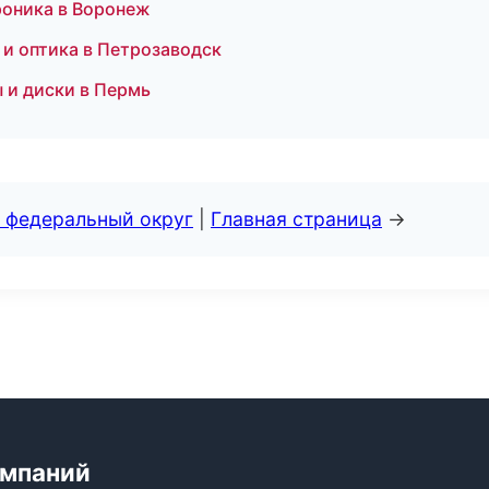
роника в Воронеж
 и оптика в Петрозаводск
ы и диски в Пермь
 федеральный округ
|
Главная страница
→
омпаний