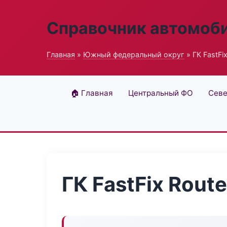
Справочник автомоб
Главная
»
Южный федеральный округ
» ГК FastFi
🏠 Главная
Центральный ФО
Севе
ГК FastFix Route