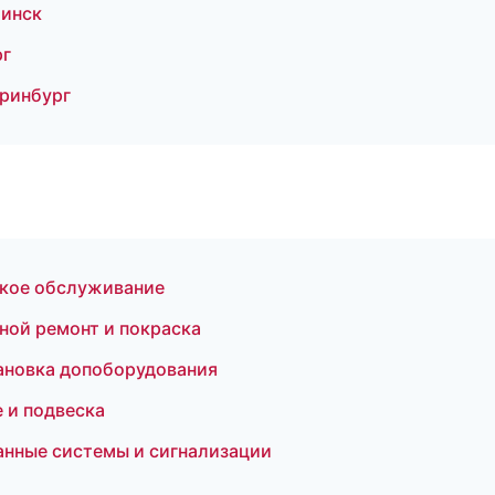
бинск
рг
еринбург
ское обслуживание
ной ремонт и покраска
ановка допоборудования
е и подвеска
ранные системы и сигнализации