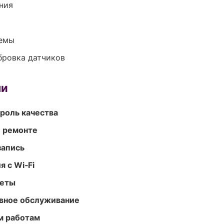
ния
темы
ибровка датчиков
ми
роль качества
и ремонте
запись
 с Wi‑Fi
меты
вное обслуживание
м работам