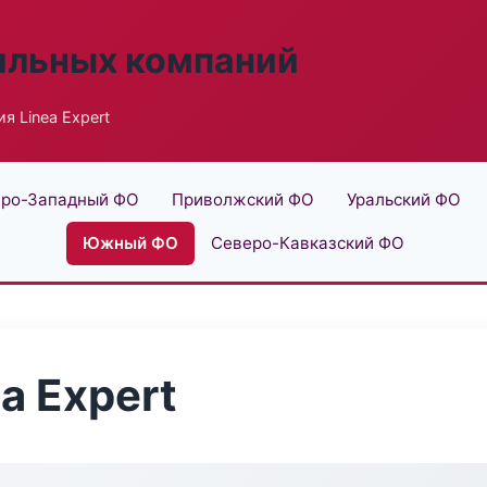
ильных компаний
я Linea Expert
ро-Западный ФО
Приволжский ФО
Уральский ФО
Южный ФО
Северо-Кавказский ФО
a Expert