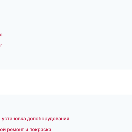
о
г
и установка допоборудования
ой ремонт и покраска