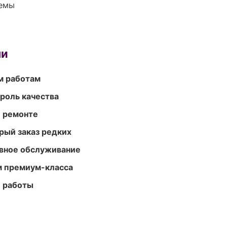
темы
ми
м работам
роль качества
и ремонте
рый заказ редких
вное обслуживание
м премиум-класса
е работы