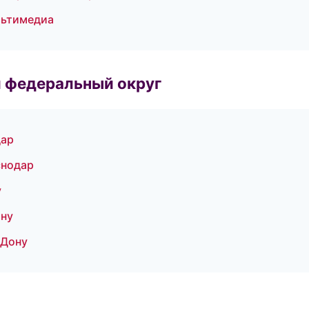
льтимедиа
 федеральный округ
дар
снодар
у
ону
-Дону