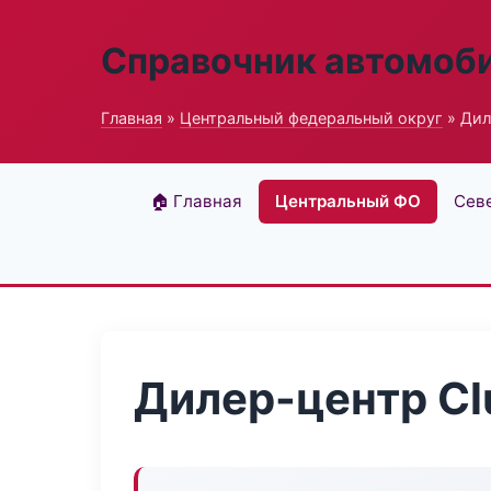
Справочник автомоб
Главная
»
Центральный федеральный округ
» Дил
🏠 Главная
Центральный ФО
Сев
Дилер-центр Clu