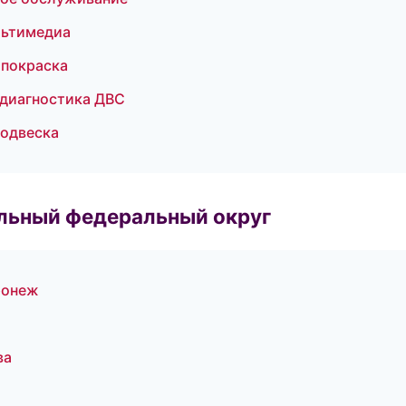
ультимедиа
 покраска
 диагностика ДВС
подвеска
альный федеральный округ
ронеж
ва