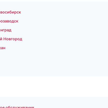
овосибирск
розаводск
инград
ий Новгород
кан
ское обслуживание