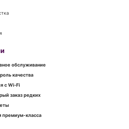
стка
я
ми
вное обслуживание
роль качества
 с Wi‑Fi
рый заказ редких
меты
м премиум-класса