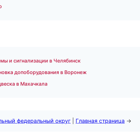
о
емы и сигнализации в Челябинск
ановка допоборудования в Воронеж
двеска в Махачкала
альный федеральный округ
|
Главная страница
→