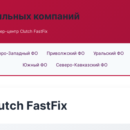
ильных компаний
ер-центр Clutch FastFix
еро-Западный ФО
Приволжский ФО
Уральский ФО
Южный ФО
Северо-Кавказский ФО
tch FastFix