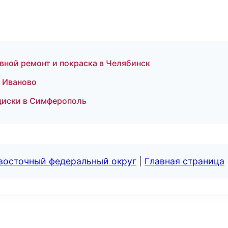
овной ремонт и покраска в Челябинск
в Иваново
 диски в Симферополь
евосточный федеральный округ
|
Главная страница