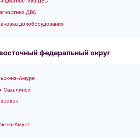
 и диагностика ДВС
иагностика ДВС
становка допоборудования
евосточный федеральный округ
льск-на-Амуре
о-Сахалинск
баровск
ск-на-Амуре