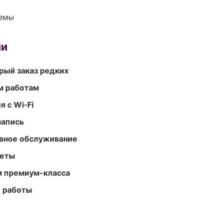
темы
ми
рый заказ редких
м работам
 с Wi‑Fi
запись
вное обслуживание
меты
м премиум-класса
е работы