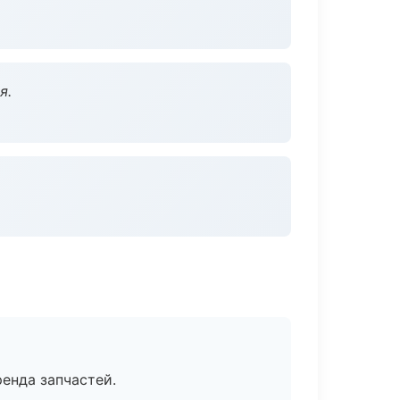
я.
енда запчастей.