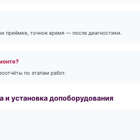
и приёмке, точное время — после диагностики.
монте?
еоотчёты по этапам работ.
 и установка допоборудования
г