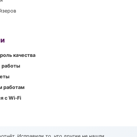
ия
йзеров
ми
роль качества
е работы
меты
м работам
 с Wi‑Fi
тчёт. Исправили то, что другие не нашли.