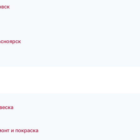
овск
асноярск
двеска
онт и покраска