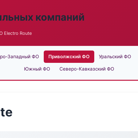
ильных компаний
 Electro Route
ро-Западный ФО
Приволжский ФО
Уральский ФО
Южный ФО
Северо-Кавказский ФО
te