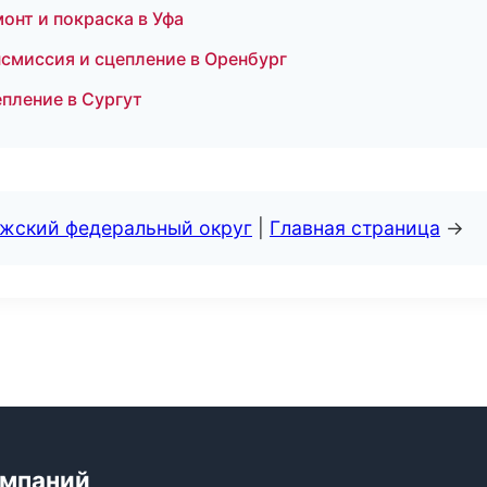
онт и покраска в Уфа
смиссия и сцепление в Оренбург
пление в Сургут
лжский федеральный округ
|
Главная страница
→
омпаний