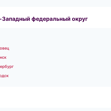
о-Западный федеральный округ
повец
анск
тербург
одск