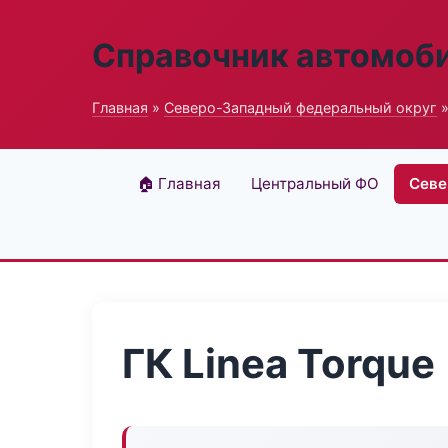
Справочник автомоб
Главная
»
Северо-Западный федеральный округ
»
🏠 Главная
Центральный ФО
Севе
ГК Linea Torque