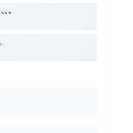
вали.
я.