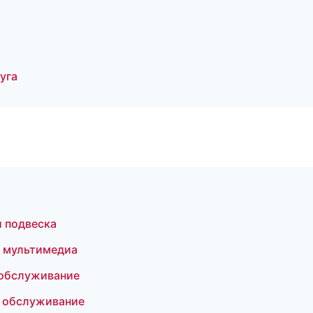
уга
и подвеска
и мультимедиа
 обслуживание
е обслуживание