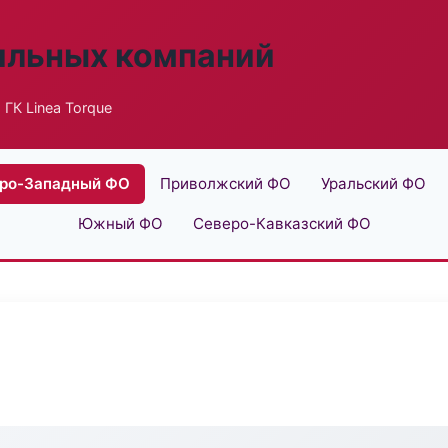
ильных компаний
 ГК Linea Torque
ро-Западный ФО
Приволжский ФО
Уральский ФО
Южный ФО
Северо-Кавказский ФО