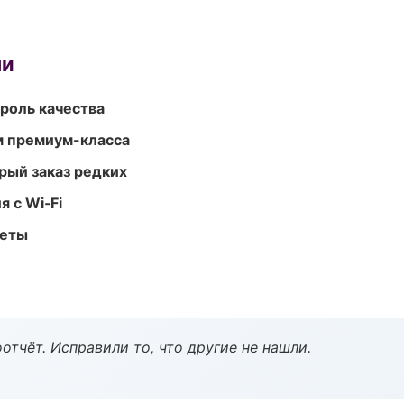
ми
роль качества
м премиум-класса
рый заказ редких
 с Wi‑Fi
меты
тчёт. Исправили то, что другие не нашли.