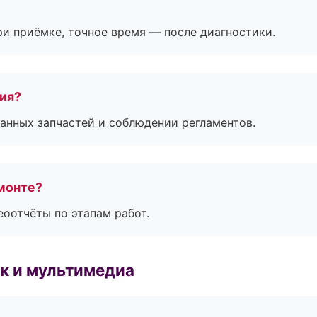
и приёмке, точное время — после диагностики.
тия?
анных запчастей и соблюдении регламентов.
монте?
еоотчёты по этапам работ.
к и мультимедиа