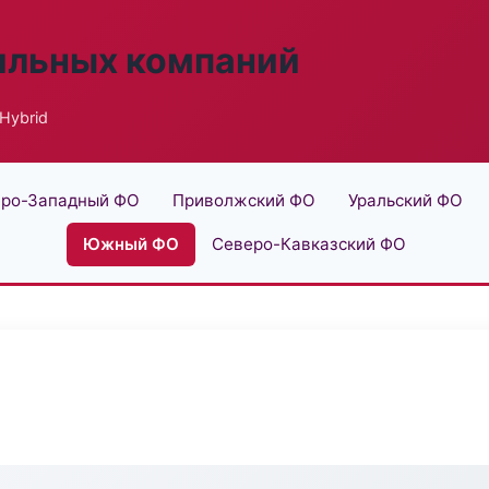
ильных компаний
Hybrid
ро-Западный ФО
Приволжский ФО
Уральский ФО
Южный ФО
Северо-Кавказский ФО