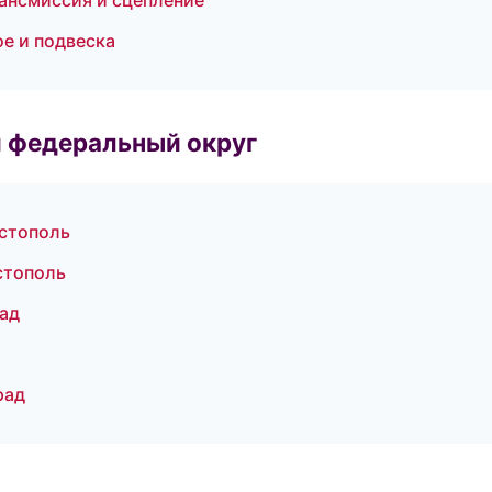
рансмиссия и сцепление
ое и подвеска
 федеральный округ
астополь
стополь
рад
рад