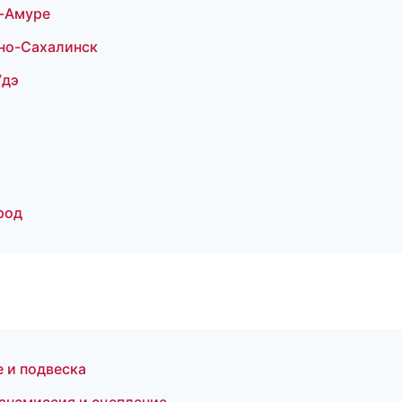
а-Амуре
жно-Сахалинск
Удэ
род
е и подвеска