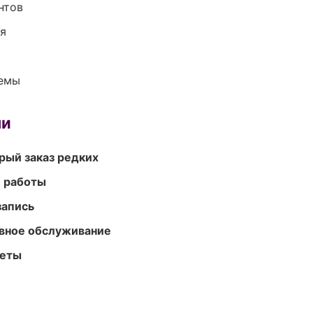
нтов
ия
темы
ми
рый заказ редких
е работы
запись
вное обслуживание
меты