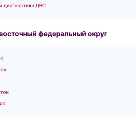
 и диагностика ДВС
евосточный федеральный округ
ск
ток
сток
нск