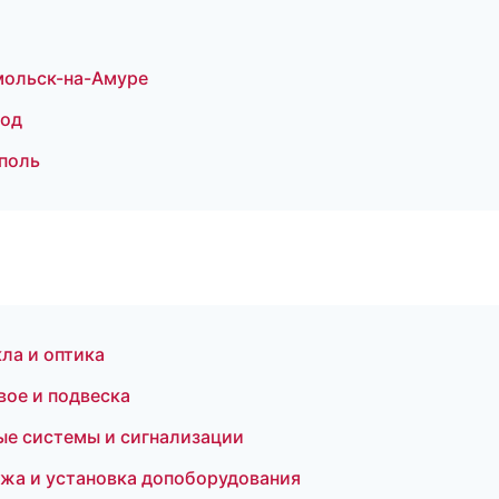
мольск-на-Амуре
род
поль
ла и оптика
вое и подвеска
ые системы и сигнализации
ажа и установка допоборудования