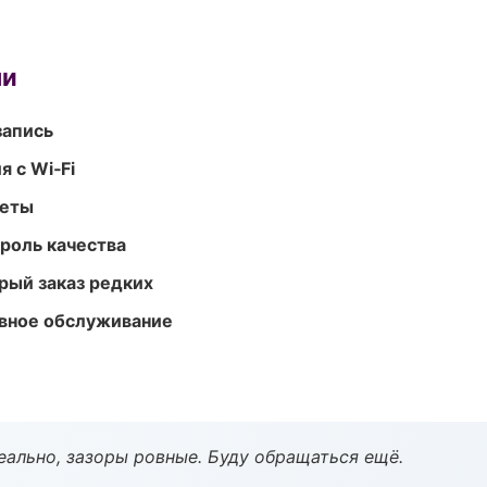
ми
запись
 с Wi‑Fi
меты
роль качества
рый заказ редких
вное обслуживание
еально, зазоры ровные. Буду обращаться ещё.